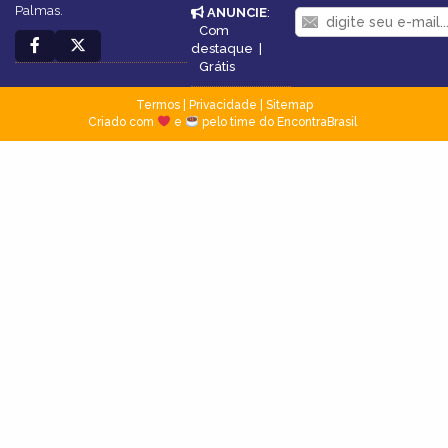
Palmas.
ANUNCIE
:
Com
destaque
|
Grátis
Termos
|
Privacidade
|
Sitemap
Criado com
e
pelo time do EncontraBrasil