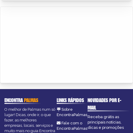
ENCONTRA
PALMAS
LINKS RÁPIDOS
NOVIDADES POR E-
MAIL
O melhor de Palmas num só
Sobre
lugar! Dicas, onde ir, o que
EncontraPalmas
Receba grátis as
fazer, as melhores
principais notícias,
Fale com o
empresas, locais, serviços e
dicas e promoções
EncontraPalmas
muito mais no guia Encontra