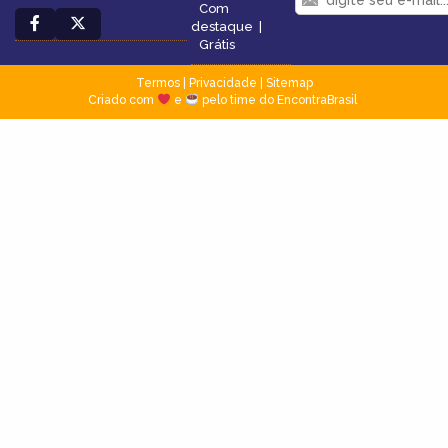
Com
destaque
|
Grátis
Termos
|
Privacidade
|
Sitemap
Criado com
e
pelo time do EncontraBrasil