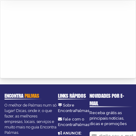
ENCONTRA
PALMAS
LINKS RÁPIDOS
NOVIDADES POR E-
MAIL
O melhor de Palmas num só
Sobre
lugar! Dicas, onde ir, o que
EncontraPalmas
Receba grátis as
fazer, as melhores
principais notícias,
Fale com o
empresas, locais, serviços e
dicas e promoções
EncontraPalmas
muito mais no guia Encontra
Palmas.
ANUNCIE
: