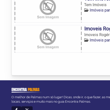
Tem Imóveis
Imóveis pa
Imoveis Rog
Imoveis Rogéri
Imóveis pa
ENCONTRA
PALMAS
O melhor de Palmas num só lugar! Dicas, onde ir, o que fazer, as 
locais, serviços e muito mais no guia Encontra Palmas.