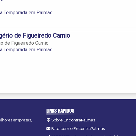
ra Temporada em Palmas
ério de Figueiredo Carnio
o de Figueiredo Carnio
ra Temporada em Palmas
LINKS RÁPIDOS
melhores empresas,
Sobre EncontraPalmas
Fale com o EncontraPalmas