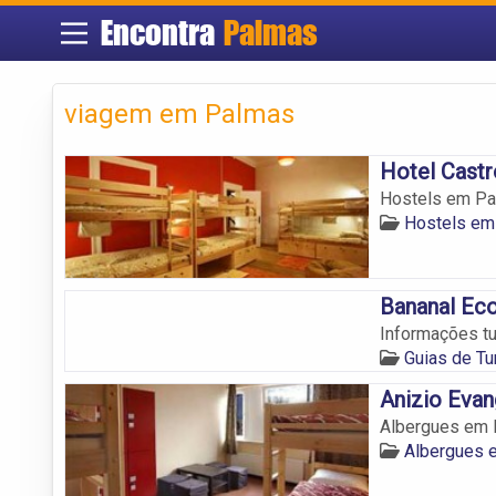
Encontra
Palmas
viagem em Palmas
Hotel Castr
Hostels em Pal
Hostels em
Bananal Ec
Informações tu
Guias de T
Anizio Evan
Albergues em P
Albergues 