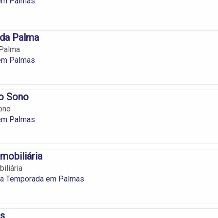
em Palmas
 da Palma
 Palma
em Palmas
do Sono
ono
em Palmas
mobiliária
iliária
ra Temporada em Palmas
s