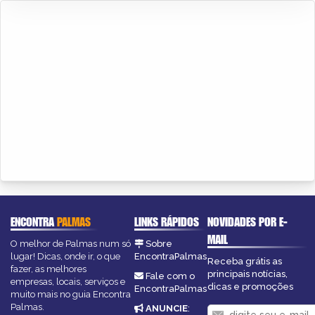
ENCONTRA
PALMAS
LINKS RÁPIDOS
NOVIDADES POR E-
MAIL
O melhor de Palmas num só
Sobre
lugar! Dicas, onde ir, o que
EncontraPalmas
Receba grátis as
fazer, as melhores
principais notícias,
Fale com o
empresas, locais, serviços e
dicas e promoções
EncontraPalmas
muito mais no guia Encontra
Palmas.
ANUNCIE
: