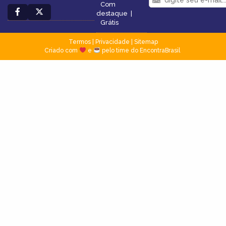
Com
destaque
|
Grátis
Termos
|
Privacidade
|
Sitemap
Criado com
e
pelo time do EncontraBrasil