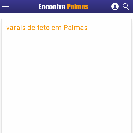
Encontra
Palmas
Cadastrar empresa
Fazer login
varais de teto em Palmas
Criar conta