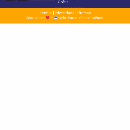
Grátis
Termos
|
Privacidade
|
Sitemap
Criado com
e
pelo time do EncontraBrasil