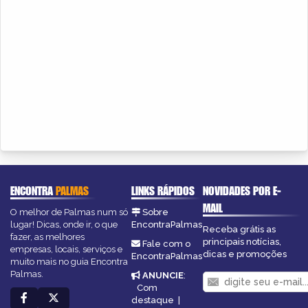
ENCONTRA
PALMAS
LINKS RÁPIDOS
NOVIDADES POR E-
MAIL
O melhor de Palmas num só
Sobre
lugar! Dicas, onde ir, o que
EncontraPalmas
Receba grátis as
fazer, as melhores
principais notícias,
Fale com o
empresas, locais, serviços e
dicas e promoções
EncontraPalmas
muito mais no guia Encontra
Palmas.
ANUNCIE
:
Com
destaque
|