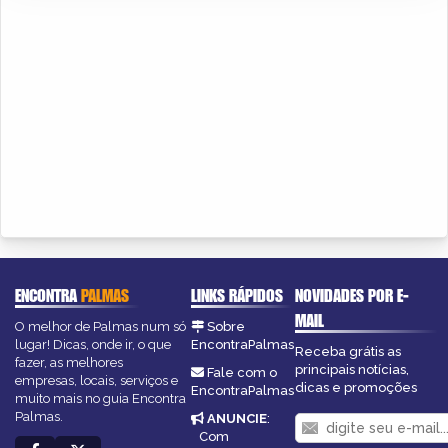
ENCONTRA
PALMAS
LINKS RÁPIDOS
NOVIDADES POR E-
MAIL
O melhor de Palmas num só
Sobre
lugar! Dicas, onde ir, o que
EncontraPalmas
Receba grátis as
fazer, as melhores
principais notícias,
Fale com o
empresas, locais, serviços e
dicas e promoções
EncontraPalmas
muito mais no guia Encontra
Palmas.
ANUNCIE
:
Com