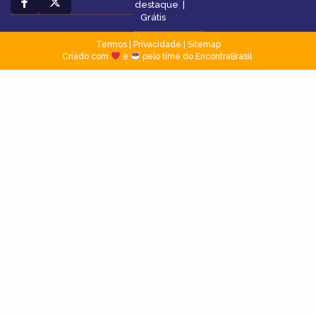
destaque
|
Grátis
Termos
|
Privacidade
|
Sitemap
Criado com
e
pelo time do EncontraBrasil