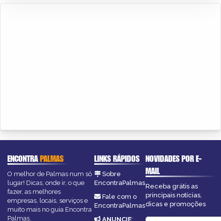
ENCONTRA
PALMAS
LINKS RÁPIDOS
NOVIDADES POR E-
MAIL
O melhor de Palmas num só
Sobre
lugar! Dicas, onde ir, o que
EncontraPalmas
Receba grátis as
fazer, as melhores
principais notícias,
Fale com o
empresas, locais, serviços e
dicas e promoções
EncontraPalmas
muito mais no guia Encontra
Palmas.
ANUNCIE
: