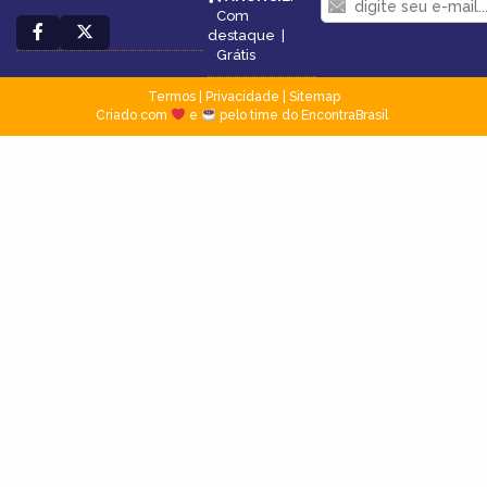
Com
destaque
|
Grátis
Termos
|
Privacidade
|
Sitemap
Criado com
e
pelo time do EncontraBrasil