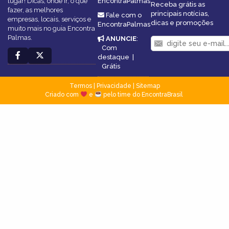
lugar! Dicas, onde ir, o que
EncontraPalmas
Receba grátis as
fazer, as melhores
principais notícias,
Fale com o
empresas, locais, serviços e
dicas e promoções
EncontraPalmas
muito mais no guia Encontra
Palmas.
ANUNCIE
:
Com
destaque
|
Grátis
Termos
|
Privacidade
|
Sitemap
Criado com
e
pelo time do EncontraBrasil