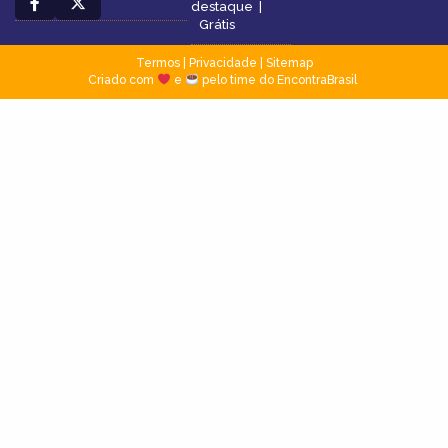
destaque
|
Grátis
Termos
|
Privacidade
|
Sitemap
Criado com
e
pelo time do EncontraBrasil