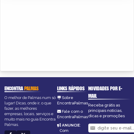
ENCONTRA
PALMAS
LINKS RÁPIDOS
NOVIDADES POR E-
MAIL
O melhor de Palmas num só
Sobre
lugar! Dicas, onde ir, o que
EncontraPalmas
Receba grátis as
fazer, as melhores
principais notícias,
Fale com o
empresas, locais, serviços e
dicas e promoções
EncontraPalmas
muito mais no guia Encontra
Palmas.
ANUNCIE
:
Com