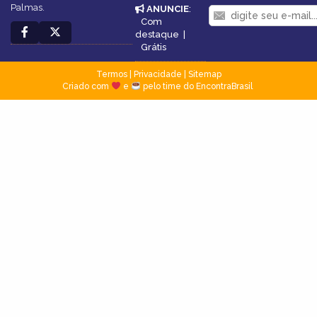
Palmas.
ANUNCIE
:
Com
destaque
|
Grátis
Termos
|
Privacidade
|
Sitemap
Criado com
e
pelo time do EncontraBrasil