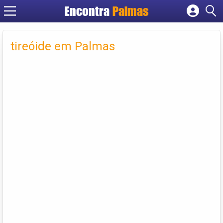
Encontra
Palmas
Cadastrar empresa
Fazer login
tireóide em Palmas
Criar conta