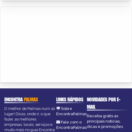
ENCONTRA
PALMAS
LINKS RÁPIDOS
NOVIDADES POR E-
MAIL
O melhor de Palmas num só
Sobre
lugar! Dicas, onde ir, o que
EncontraPalmas
Receba grátis as
fazer, as melhores
principais notícias,
Fale com o
empresas, locais, serviços e
dicas e promoções
EncontraPalmas
muito mais no guia Encontra