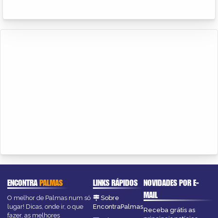
ENCONTRA
PALMAS
LINKS RÁPIDOS
NOVIDADES POR E-
MAIL
O melhor de Palmas num só
Sobre
lugar! Dicas, onde ir, o que
EncontraPalmas
Receba grátis as
fazer, as melhores