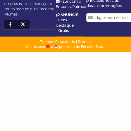
principais notícias,
Fale com o
empresas, locais, serviços e
dicas e promoções
EncontraPalmas
muito mais no guia Encontra
Palmas.
ANUNCIE
:
Com
destaque
|
Grátis
Termos
|
Privacidade
|
Sitemap
Criado com
e
pelo time do EncontraBrasil