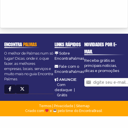
ENCONTRA
PALMAS
LINKS RÁPIDOS
NOVIDADES POR E-
MAIL
O melhor de Palmas num só
Sobre
lugar! Dicas, onde ir, o que
EncontraPalmas
Receba grátis as
fazer, as melhores
principais notícias,
Fale com o
empresas, locais, serviços e
dicas e promoções
EncontraPalmas
muito mais no guia Encontra
Palmas.
ANUNCIE
:
Com
destaque
|
Grátis
Termos
|
Privacidade
|
Sitemap
Criado com
e
pelo time do EncontraBrasil