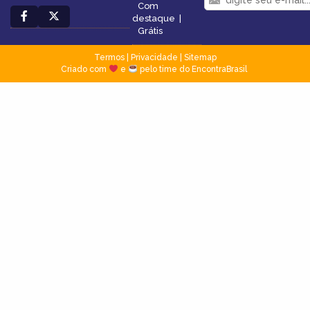
Com
destaque
|
Grátis
Termos
|
Privacidade
|
Sitemap
Criado com
e
pelo time do EncontraBrasil