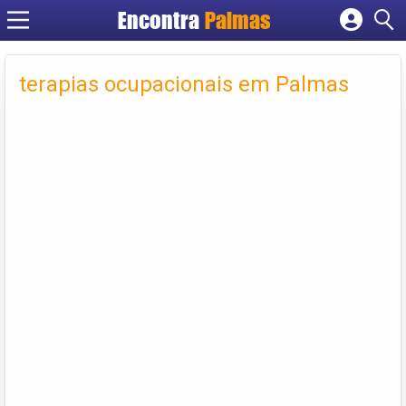
Encontra
Palmas
Cadastrar empresa
Fazer login
terapias ocupacionais em Palmas
Criar conta