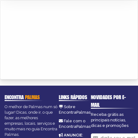
ENCONTRA
PALMAS
LINKS RÁPIDOS
NOVIDADES POR E-
MAIL
O melhor de Palmas num só
Sobre
lugar! Dicas, onde ir, o que
EncontraPalmas
Receba grátis as
fazer, as melhores
principais notícias,
Fale com o
empresas, locais, serviços e
dicas e promoções
EncontraPalmas
muito mais no guia Encontra
Palmas.
ANUNCIE
: