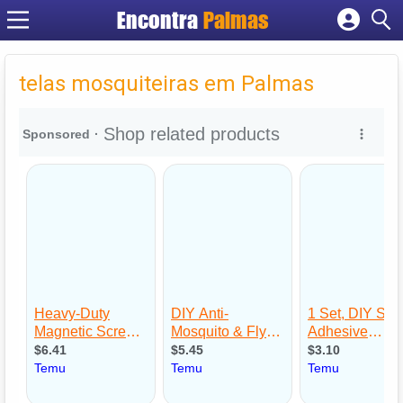
Encontra
Palmas
Cadastrar empresa
Fazer login
telas mosquiteiras em Palmas
Criar conta