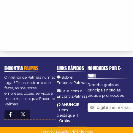
ENCONTRA
PALMAS
LINKS RÁPIDOS
NOVIDADES POR E-
MAIL
O melhor de Palmas num só
Sobre
lugar! Dicas, onde ir, o que
EncontraPalmas
Receba grátis as
fazer, as melhores
principais notícias,
Fale com o
empresas, locais, serviços e
dicas e promoções
EncontraPalmas
muito mais no guia Encontra
Palmas.
ANUNCIE
:
Com
destaque
|
Grátis
Termos
|
Privacidade
|
Sitemap