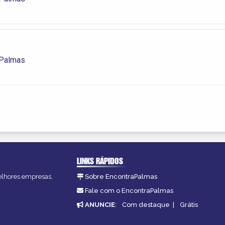
 Palmas
LINKS RÁPIDOS
melhores empresas,
Sobre EncontraPalmas
Fale com o EncontraPalmas
ANUNCIE
:
Com destaque
|
Grátis