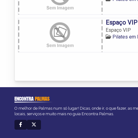
Espaço VIP
Espaço VIP
Pilates em
ENCONTRA
PALMAS
O melhor de Palmas num só lugar! Dicas, onde ir, o que fazer, as 
locais, serviços e muito mais no guia Encontra Palmas.