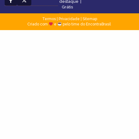
destaque
|
Grátis
Termos
|
Privacidade
|
Sitemap
Criado com
e
pelo time do EncontraBrasil