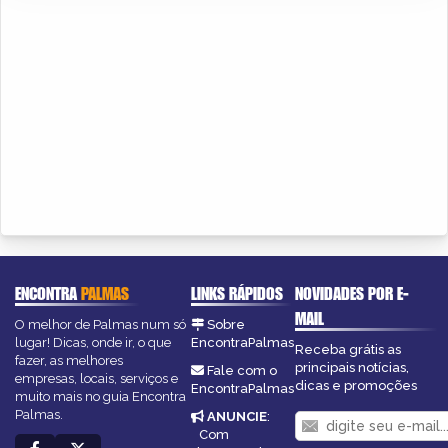
ENCONTRA
PALMAS
LINKS RÁPIDOS
NOVIDADES POR E-
MAIL
O melhor de Palmas num só
Sobre
lugar! Dicas, onde ir, o que
EncontraPalmas
Receba grátis as
fazer, as melhores
principais notícias,
Fale com o
empresas, locais, serviços e
dicas e promoções
EncontraPalmas
muito mais no guia Encontra
Palmas.
ANUNCIE
:
Com