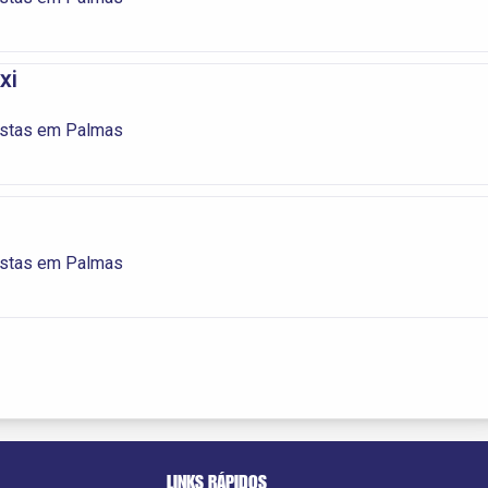
xi
istas em Palmas
istas em Palmas
LINKS RÁPIDOS