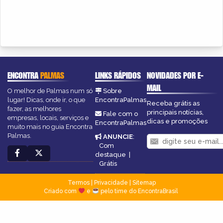
ENCONTRA
PALMAS
LINKS RÁPIDOS
NOVIDADES POR E-
MAIL
O melhor de Palmas num só
Sobre
lugar! Dicas, onde ir, o que
EncontraPalmas
Receba grátis as
fazer, as melhores
principais notícias,
Fale com o
empresas, locais, serviços e
dicas e promoções
EncontraPalmas
muito mais no guia Encontra
Palmas.
ANUNCIE
:
Com
destaque
|
Grátis
Termos
|
Privacidade
|
Sitemap
Criado com
e
pelo time do EncontraBrasil