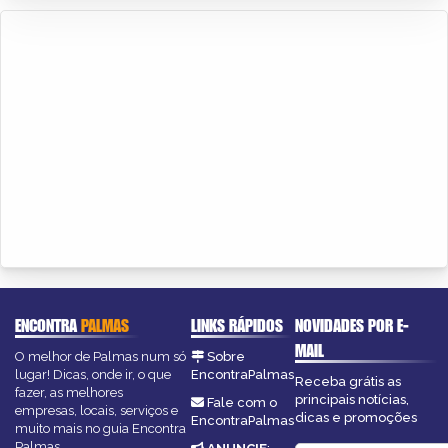
ENCONTRA
PALMAS
LINKS RÁPIDOS
NOVIDADES POR E-
MAIL
O melhor de Palmas num só
Sobre
lugar! Dicas, onde ir, o que
EncontraPalmas
Receba grátis as
fazer, as melhores
principais notícias,
Fale com o
empresas, locais, serviços e
dicas e promoções
EncontraPalmas
muito mais no guia Encontra
Palmas.