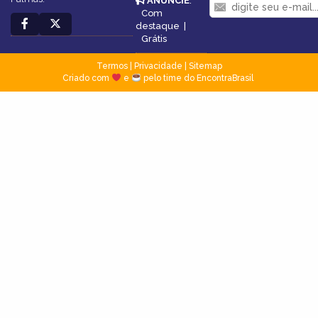
ANUNCIE
:
Com
destaque
|
Grátis
Termos
|
Privacidade
|
Sitemap
Criado com
e
pelo time do EncontraBrasil