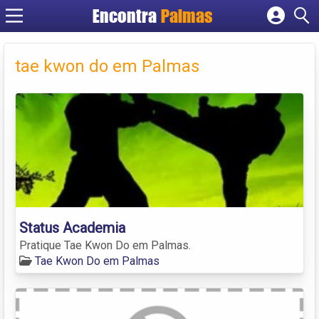
Encontra
Palmas
Cadastrar empresa
Fazer login
tae kwon do em Palmas
Criar conta
Status Academia
Pratique Tae Kwon Do em Palmas.
Tae Kwon Do em Palmas