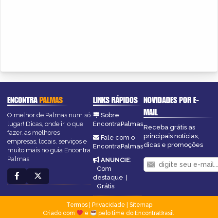
ENCONTRA
PALMAS
LINKS RÁPIDOS
NOVIDADES POR E-
MAIL
O melhor de Palmas num só
Sobre
lugar! Dicas, onde ir, o que
EncontraPalmas
Receba grátis as
fazer, as melhores
principais notícias,
Fale com o
empresas, locais, serviços e
dicas e promoções
EncontraPalmas
muito mais no guia Encontra
Palmas.
ANUNCIE
:
Com
destaque
|
Grátis
Termos
|
Privacidade
|
Sitemap
Criado com
e
pelo time do EncontraBrasil