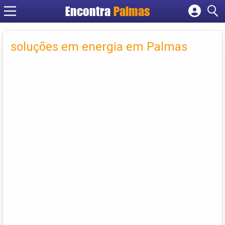
Encontra
Palmas
Cadastrar empresa
Fazer login
soluções em energia em Palmas
Criar conta