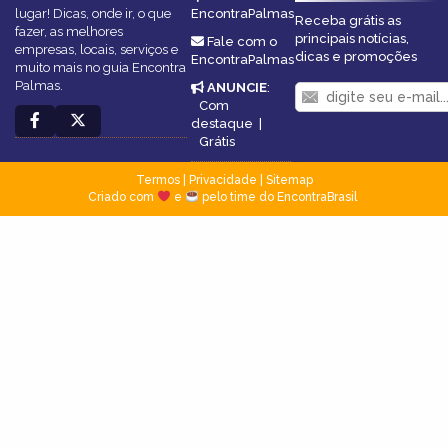
lugar! Dicas, onde ir, o que
EncontraPalmas
Receba grátis as
fazer, as melhores
principais notícias,
Fale com o
empresas, locais, serviços e
dicas e promoções
EncontraPalmas
muito mais no guia Encontra
Palmas.
ANUNCIE
:
Com
destaque
|
Grátis
Termos
|
Privacidade
|
Sitemap
Criado com
e
pelo time do EncontraBrasil