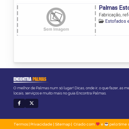
Palmas Est
Fabricação, re
Estofados 
ENCONTRA
PALMAS
O melhor de Palmas num só lugar! Dicas, onde ir, o que fazer, as 
locais, serviços e muito mais no guia Encontra Palmas.
Termos
|
Privacidade
|
Sitemap
Criado com
e
pelo time 