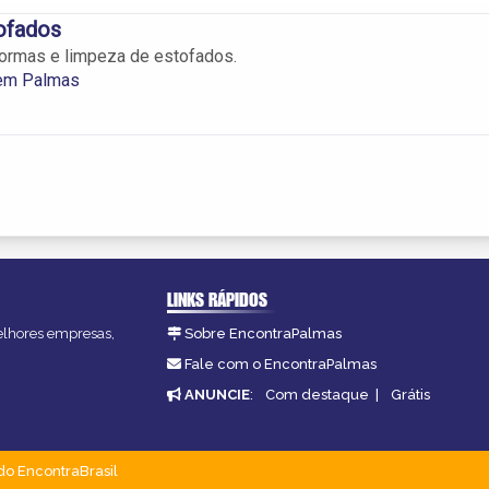
ofados
formas e limpeza de estofados.
em Palmas
LINKS RÁPIDOS
melhores empresas,
Sobre EncontraPalmas
Fale com o EncontraPalmas
ANUNCIE
:
Com destaque
|
Grátis
do EncontraBrasil