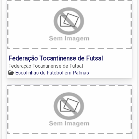
Federação Tocantinense de Futsal
Federação Tocantinense de Futsal
Escolinhas de Futebol em Palmas