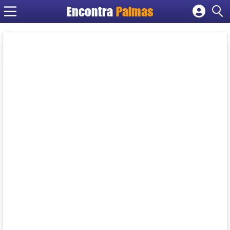
Encontra
Palmas
Cadastrar empresa
Fazer login
Criar conta