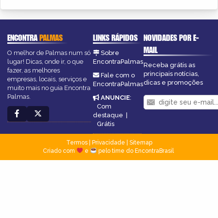
ENCONTRA
PALMAS
LINKS RÁPIDOS
NOVIDADES POR E-
MAIL
O melhor de Palmas num só
Sobre
lugar! Dicas, onde ir, o que
EncontraPalmas
Receba grátis as
fazer, as melhores
principais notícias,
Fale com o
empresas, locais, serviços e
dicas e promoções
EncontraPalmas
muito mais no guia Encontra
Palmas.
ANUNCIE
:
Com
destaque
|
Grátis
Termos
|
Privacidade
|
Sitemap
Criado com
e
pelo time do EncontraBrasil