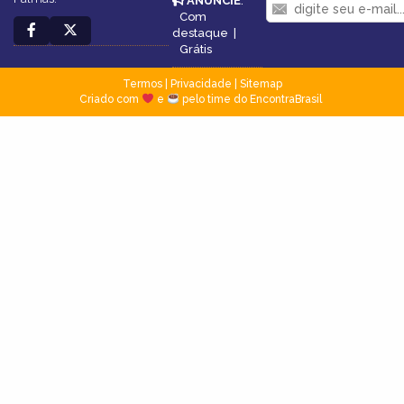
ANUNCIE
:
Com
destaque
|
Grátis
Termos
|
Privacidade
|
Sitemap
Criado com
e
pelo time do EncontraBrasil