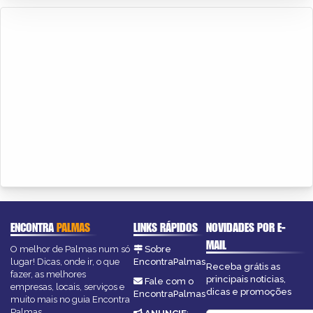
ENCONTRA
PALMAS
LINKS RÁPIDOS
NOVIDADES POR E-
MAIL
O melhor de Palmas num só
Sobre
lugar! Dicas, onde ir, o que
EncontraPalmas
Receba grátis as
fazer, as melhores
principais notícias,
Fale com o
empresas, locais, serviços e
dicas e promoções
EncontraPalmas
muito mais no guia Encontra
Palmas.