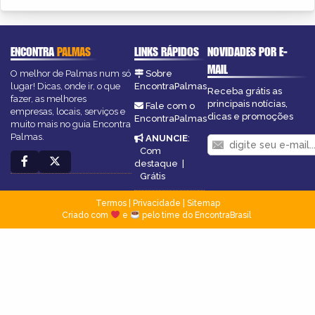
ENCONTRA
PALMAS
LINKS RÁPIDOS
NOVIDADES POR E-
MAIL
O melhor de Palmas num só
Sobre
lugar! Dicas, onde ir, o que
EncontraPalmas
Receba grátis as
fazer, as melhores
principais notícias,
Fale com o
empresas, locais, serviços e
dicas e promoções
EncontraPalmas
muito mais no guia Encontra
Palmas.
ANUNCIE
:
Com
destaque
|
Grátis
Termos
|
Privacidade
|
Sitemap
Criado com
e
pelo time do EncontraBrasil