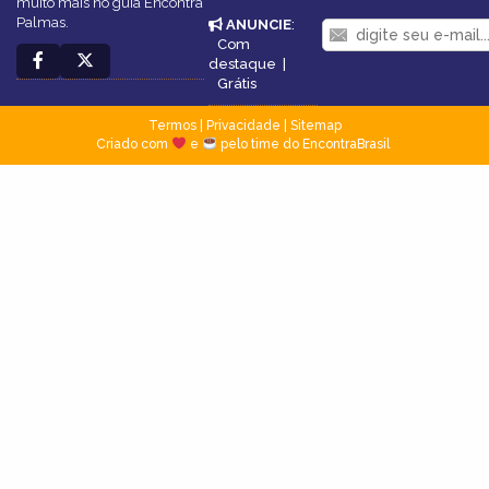
muito mais no guia Encontra
Palmas.
ANUNCIE
:
Com
destaque
|
Grátis
Termos
|
Privacidade
|
Sitemap
Criado com
e
pelo time do EncontraBrasil