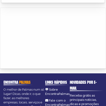
ENCONTRA
PALMAS
LINKS RÁPIDOS
NOVIDADES POR E-
MAIL
O melhor de Palmas num só
Sobre
lugar! Dicas, onde ir, o que
EncontraPalmas
Receba grátis as
fazer, as melhores
principais notícias,
Fale com o
empresas, locais, serviços e
dicas e promoções
EncontraPalmas