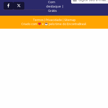
Com
destaque
|
Grátis
Termos
|
Privacidade
|
Sitemap
Criado com
e
pelo time do EncontraBrasil