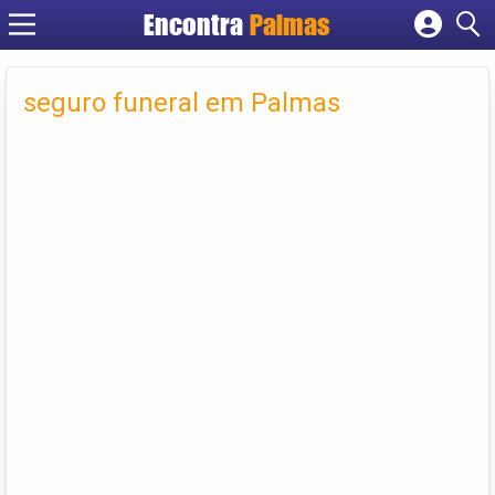
Encontra
Palmas
Cadastrar empresa
Fazer login
seguro funeral em Palmas
Criar conta