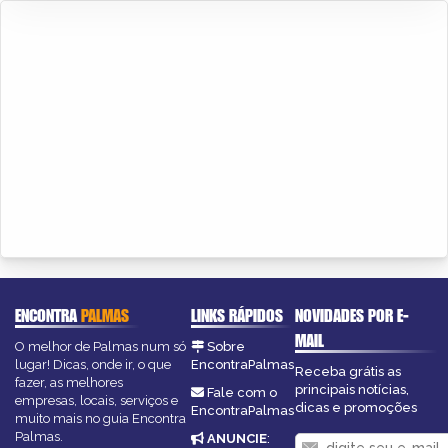
ENCONTRA
PALMAS
LINKS RÁPIDOS
NOVIDADES POR E-
MAIL
O melhor de Palmas num só
Sobre
lugar! Dicas, onde ir, o que
EncontraPalmas
Receba grátis as
fazer, as melhores
principais notícias,
Fale com o
empresas, locais, serviços e
dicas e promoções
EncontraPalmas
muito mais no guia Encontra
Palmas.
ANUNCIE
: