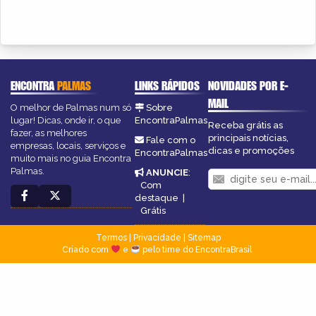
ENCONTRA
PALMAS
LINKS RÁPIDOS
NOVIDADES POR E-
MAIL
O melhor de Palmas num só
Sobre
lugar! Dicas, onde ir, o que
EncontraPalmas
Receba grátis as
fazer, as melhores
principais notícias,
Fale com o
empresas, locais, serviços e
dicas e promoções
EncontraPalmas
muito mais no guia Encontra
Palmas.
ANUNCIE
:
Com
destaque
|
Grátis
Termos
|
Privacidade
|
Sitemap
Criado com
e
pelo time do EncontraBrasil