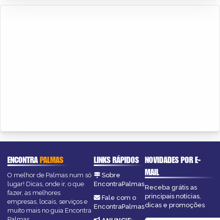
ENCONTRA
PALMAS
LINKS RÁPIDOS
NOVIDADES POR E-
MAIL
O melhor de Palmas num só
Sobre
lugar! Dicas, onde ir, o que
EncontraPalmas
Receba grátis as
fazer, as melhores
principais notícias,
Fale com o
empresas, locais, serviços e
dicas e promoções
EncontraPalmas
muito mais no guia Encontra
Palmas.