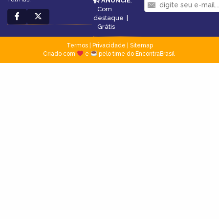
ANUNCIE
:
Com
destaque
|
Grátis
Termos
|
Privacidade
|
Sitemap
Criado com
e
pelo time do EncontraBrasil