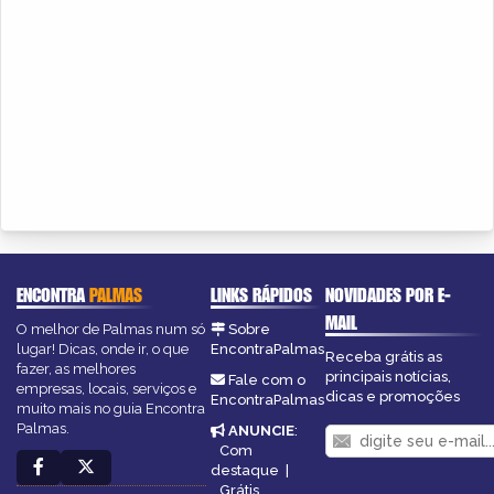
ENCONTRA
PALMAS
LINKS RÁPIDOS
NOVIDADES POR E-
MAIL
O melhor de Palmas num só
Sobre
lugar! Dicas, onde ir, o que
EncontraPalmas
Receba grátis as
fazer, as melhores
principais notícias,
Fale com o
empresas, locais, serviços e
dicas e promoções
EncontraPalmas
muito mais no guia Encontra
Palmas.
ANUNCIE
:
Com
destaque
|
Grátis