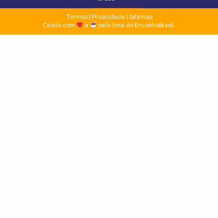
Termos
|
Privacidade
|
Sitemap
Criado com
e
pelo time do EncontraBrasil