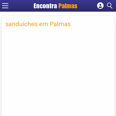
Encontra
Palmas
Cadastrar empresa
Fazer login
sanduíches em Palmas
Criar conta