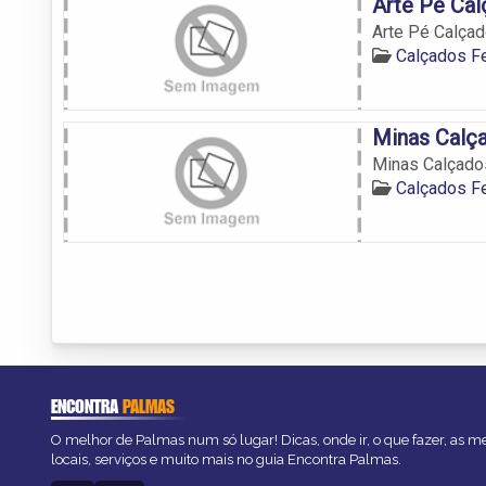
Arte Pé Ca
Arte Pé Calça
Calçados F
Minas Calç
Minas Calçado
Calçados F
ENCONTRA
PALMAS
O melhor de Palmas num só lugar! Dicas, onde ir, o que fazer, as 
locais, serviços e muito mais no guia Encontra Palmas.