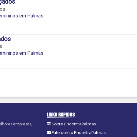
lçados
dos
emininos em Palmas
ados
s
emininos em Palmas
LINKS RÁPIDOS
melhores empresas,
Sobre EncontraPalmas
Fale com o EncontraPalmas