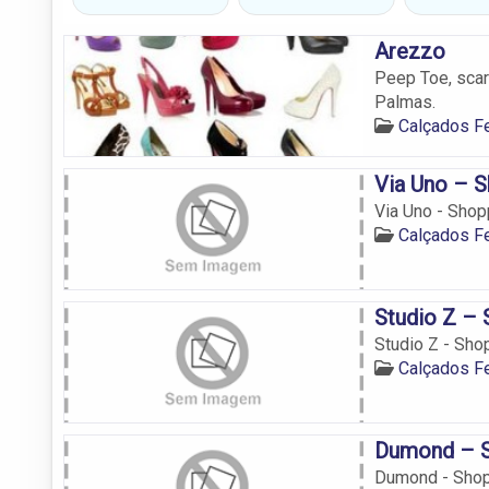
Arezzo
Peep Toe, scar
Palmas.
Calçados F
Via Uno – 
Via Uno - Sho
Calçados F
Studio Z –
Studio Z - Sh
Calçados F
Dumond – S
Dumond - Shop