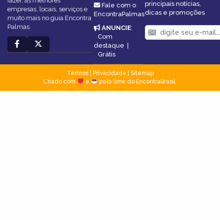
fazer, as melhores
principais notícias,
Fale com o
empresas, locais, serviços e
dicas e promoções
EncontraPalmas
muito mais no guia Encontra
Palmas.
ANUNCIE
:
Com
destaque
|
Grátis
Termos
|
Privacidade
|
Sitemap
Criado com
e
pelo time do EncontraBrasil