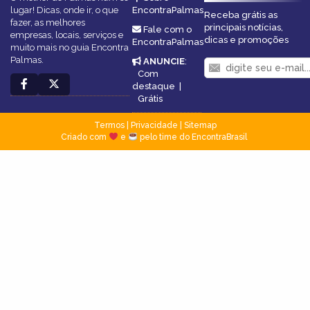
lugar! Dicas, onde ir, o que
EncontraPalmas
Receba grátis as
fazer, as melhores
principais notícias,
Fale com o
empresas, locais, serviços e
dicas e promoções
EncontraPalmas
muito mais no guia Encontra
Palmas.
ANUNCIE
:
Com
destaque
|
Grátis
Termos
|
Privacidade
|
Sitemap
Criado com
e
pelo time do EncontraBrasil