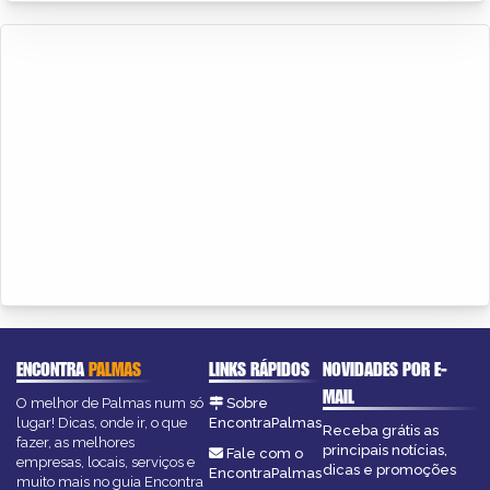
ENCONTRA
PALMAS
LINKS RÁPIDOS
NOVIDADES POR E-
MAIL
O melhor de Palmas num só
Sobre
lugar! Dicas, onde ir, o que
EncontraPalmas
Receba grátis as
fazer, as melhores
principais notícias,
Fale com o
empresas, locais, serviços e
dicas e promoções
EncontraPalmas
muito mais no guia Encontra