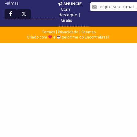
Palmas.
ANUNCIE
:
Com
destaque
|
Grátis
Termos
|
Privacidade
|
Sitemap
Criado com
e
pelo time do EncontraBrasil