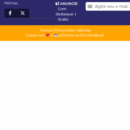
Palmas.
ANUNCIE
:
Com
destaque
|
Grátis
Termos
|
Privacidade
|
Sitemap
Criado com
e
pelo time do EncontraBrasil