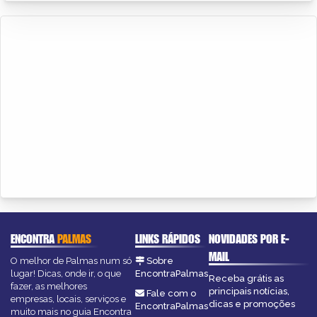
ENCONTRA
PALMAS
LINKS RÁPIDOS
NOVIDADES POR E-
MAIL
O melhor de Palmas num só
Sobre
lugar! Dicas, onde ir, o que
EncontraPalmas
Receba grátis as
fazer, as melhores
principais notícias,
Fale com o
empresas, locais, serviços e
dicas e promoções
EncontraPalmas
muito mais no guia Encontra