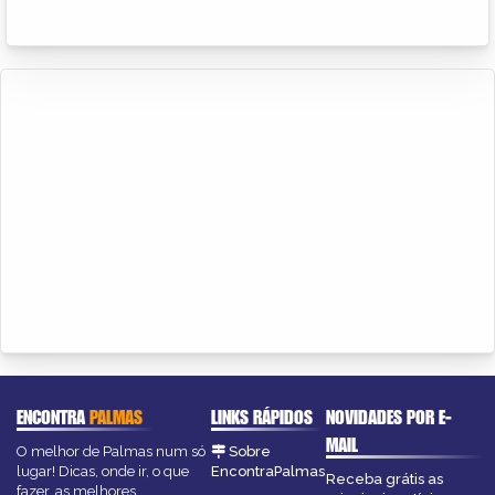
ENCONTRA
PALMAS
LINKS RÁPIDOS
NOVIDADES POR E-
MAIL
O melhor de Palmas num só
Sobre
lugar! Dicas, onde ir, o que
EncontraPalmas
Receba grátis as
fazer, as melhores