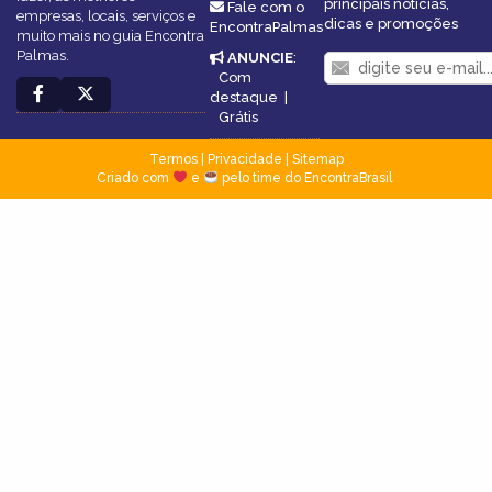
principais notícias,
Fale com o
empresas, locais, serviços e
dicas e promoções
EncontraPalmas
muito mais no guia Encontra
Palmas.
ANUNCIE
:
Com
destaque
|
Grátis
Termos
|
Privacidade
|
Sitemap
Criado com
e
pelo time do EncontraBrasil