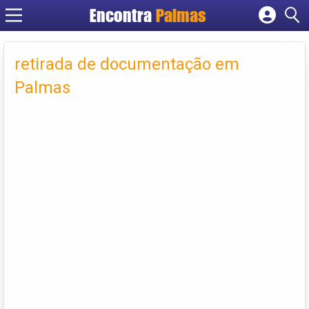
Encontra
Palmas
Cadastrar empresa
Fazer login
retirada de documentação em
Criar conta
Palmas