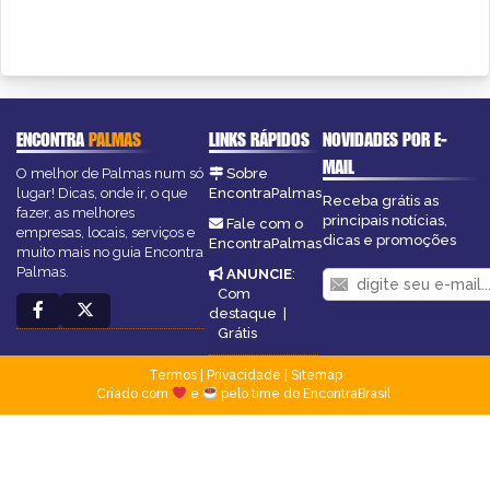
ENCONTRA
PALMAS
LINKS RÁPIDOS
NOVIDADES POR E-
MAIL
O melhor de Palmas num só
Sobre
lugar! Dicas, onde ir, o que
EncontraPalmas
Receba grátis as
fazer, as melhores
principais notícias,
Fale com o
empresas, locais, serviços e
dicas e promoções
EncontraPalmas
muito mais no guia Encontra
Palmas.
ANUNCIE
:
Com
destaque
|
Grátis
Termos
|
Privacidade
|
Sitemap
Criado com
e
pelo time do EncontraBrasil