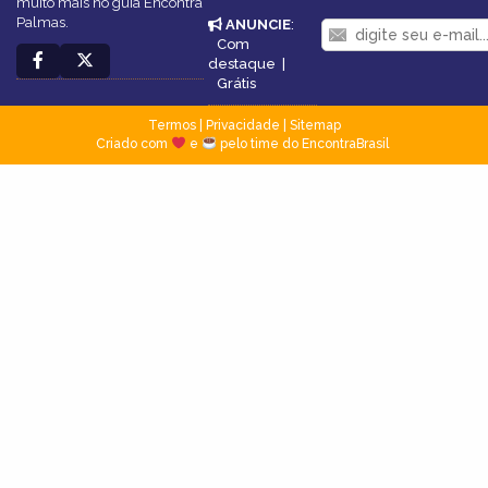
muito mais no guia Encontra
Palmas.
ANUNCIE
:
Com
destaque
|
Grátis
Termos
|
Privacidade
|
Sitemap
Criado com
e
pelo time do EncontraBrasil