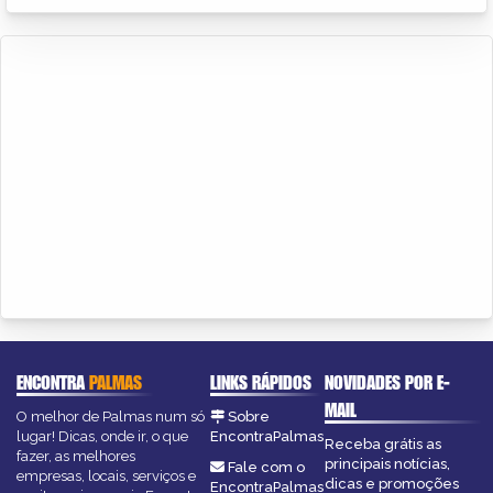
ENCONTRA
PALMAS
LINKS RÁPIDOS
NOVIDADES POR E-
MAIL
O melhor de Palmas num só
Sobre
lugar! Dicas, onde ir, o que
EncontraPalmas
Receba grátis as
fazer, as melhores
principais notícias,
Fale com o
empresas, locais, serviços e
dicas e promoções
EncontraPalmas