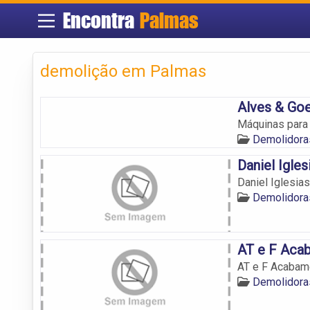
Encontra
Palmas
demolição em Palmas
Alves & Goe
Máquinas para
Demolidora
Daniel Igle
Daniel Iglesia
Demolidora
AT e F Aca
AT e F Acabam
Demolidora