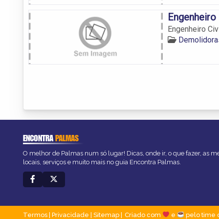
Engenheiro 
Engenheiro Civ
Demolidora
ENCONTRA
PALMAS
O melhor de Palmas num só lugar! Dicas, onde ir, o que fazer, as 
locais, serviços e muito mais no guia Encontra Palmas.
Termos
|
Privacidade
|
Sitemap
Criado com
e
pelo time 