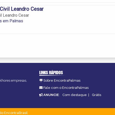
Civil Leandro Cesar
il Leandro Cesar
s em Palmas
LINKS RÁPIDOS
melhores empresas,
Sobre EncontraPalmas
Fale com o EncontraPalmas
ANUNCIE
:
Com destaque
|
Grátis
do EncontraBrasil