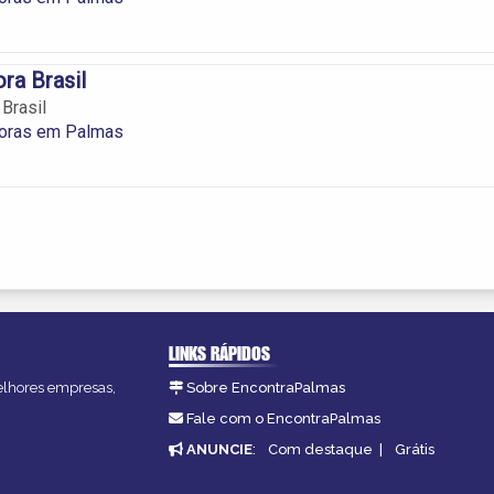
ra Brasil
Brasil
oras em Palmas
LINKS RÁPIDOS
melhores empresas,
Sobre EncontraPalmas
Fale com o EncontraPalmas
ANUNCIE
:
Com destaque
|
Grátis