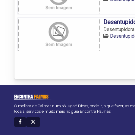
Desentupido
Desentupidora 
Desentupid
ENCONTRA
PALMAS
O melhor de Palmas num só lugar! Dicas, onde ir, o que fazer, as 
locais, serviços e muito mais no guia Encontra Palmas.