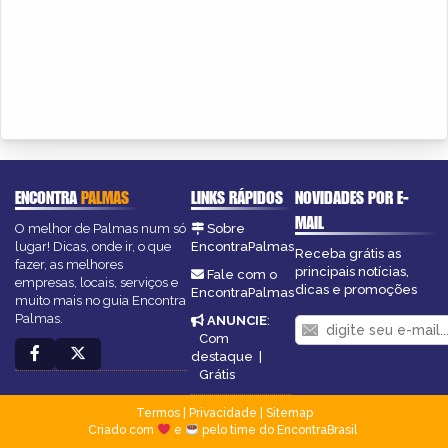
ENCONTRA
PALMAS
LINKS RÁPIDOS
NOVIDADES POR E-
MAIL
O melhor de Palmas num só
Sobre
lugar! Dicas, onde ir, o que
EncontraPalmas
Receba grátis as
fazer, as melhores
principais notícias,
Fale com o
empresas, locais, serviços e
dicas e promoções
EncontraPalmas
muito mais no guia Encontra
Palmas.
ANUNCIE
:
Com
destaque
|
Grátis
Termos
|
Privacidade
|
Sitemap
Criado com
e
pelo time do EncontraBrasil