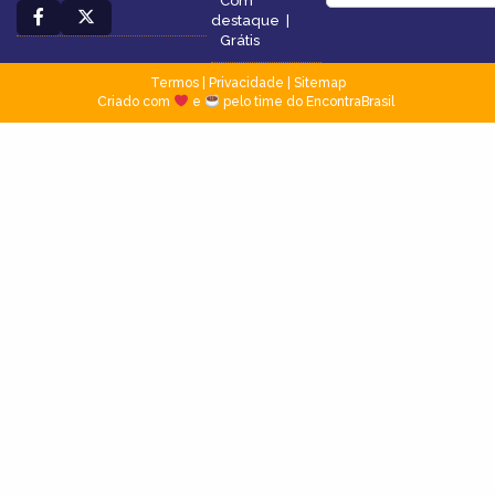
Com
destaque
|
Grátis
Termos
|
Privacidade
|
Sitemap
Criado com
e
pelo time do EncontraBrasil