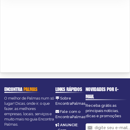
ENCONTRA
PALMAS
LINKS RÁPIDOS
NOVIDADES POR E-
MAIL
O melhor de Palmas num só
Sobre
lugar! Dicas, onde ir, o que
EncontraPalmas
Receba grátis as
fazer, as melhores
principais notícias,
Fale com o
empresas, locais, serviços e
dicas e promoções
EncontraPalmas
muito mais no guia Encontra
Palmas.
ANUNCIE
: