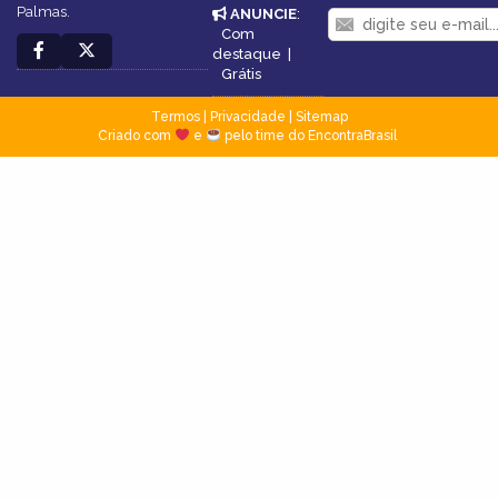
Palmas.
ANUNCIE
:
Com
destaque
|
Grátis
Termos
|
Privacidade
|
Sitemap
Criado com
e
pelo time do EncontraBrasil