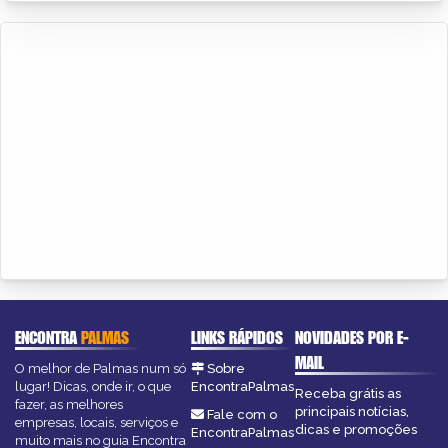
ENCONTRA
PALMAS
LINKS RÁPIDOS
NOVIDADES POR E-
MAIL
O melhor de Palmas num só
Sobre
lugar! Dicas, onde ir, o que
EncontraPalmas
Receba grátis as
fazer, as melhores
principais notícias,
Fale com o
empresas, locais, serviços e
dicas e promoções
EncontraPalmas
muito mais no guia Encontra