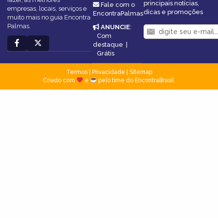
principais notícias,
Fale com o
empresas, locais, serviços e
dicas e promoções
EncontraPalmas
muito mais no guia Encontra
Palmas.
ANUNCIE
:
Com
destaque
|
Grátis
Termos
|
Privacidade
|
Sitemap
Criado com
e
pelo time do EncontraBrasil