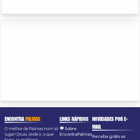
ENCONTRA
PALMAS
LINKS RÁPIDOS
NOVIDADES POR E-
MAIL
O melhor de Palmas num só
Sobre
lugar! Dicas, onde ir, o que
EncontraPalmas
Receba grátis as
fazer, as melhores