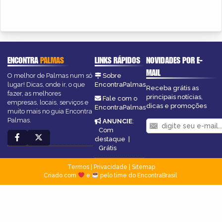
ENCONTRA
PALMAS
LINKS RÁPIDOS
NOVIDADES POR E-
MAIL
O melhor de Palmas num só
Sobre
lugar! Dicas, onde ir, o que
EncontraPalmas
Receba grátis as
fazer, as melhores
principais notícias,
Fale com o
empresas, locais, serviços e
dicas e promoções
EncontraPalmas
muito mais no guia Encontra
Palmas.
ANUNCIE
:
Com
destaque
|
Grátis
Termos
|
Privacidade
|
Sitemap
Criado com
e
pelo time do EncontraBrasil