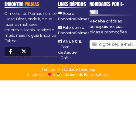
ENCONTRA
PALMAS
LINKS RÁPIDOS
NOVIDADES POR E-
MAIL
O melhor de Palmas num só
Sobre
lugar! Dicas, onde ir, o que
EncontraPalmas
Receba grátis as
fazer, as melhores
principais notícias,
Fale com o
empresas, locais, serviços e
dicas e promoções
EncontraPalmas
muito mais no guia Encontra
Palmas.
ANUNCIE
:
Com
destaque
|
Grátis
Termos
|
Privacidade
|
Sitemap
Criado com
e
pelo time do EncontraBrasil