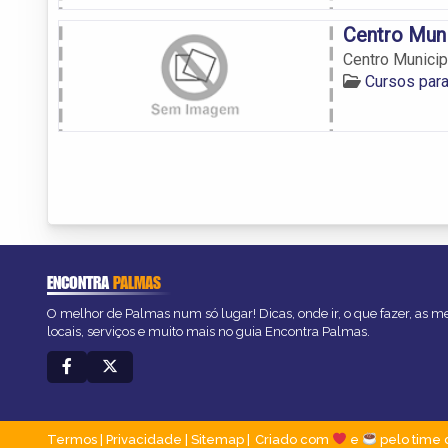
Centro Muni
Centro Municip
Cursos par
ENCONTRA
PALMAS
O melhor de Palmas num só lugar! Dicas, onde ir, o que fazer, as 
locais, serviços e muito mais no guia Encontra Palmas.
Termos
|
Privacidade
|
Sitemap
Criado com
e
pelo time 