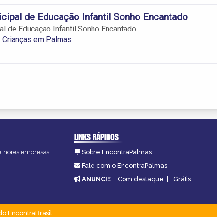
cipal de Educação Infantil Sonho Encantado
al de Educaçao Infantil Sonho Encantado
a Crianças em Palmas
LINKS RÁPIDOS
melhores empresas,
Sobre EncontraPalmas
Fale com o EncontraPalmas
ANUNCIE
:
Com destaque
|
Grátis
do EncontraBrasil