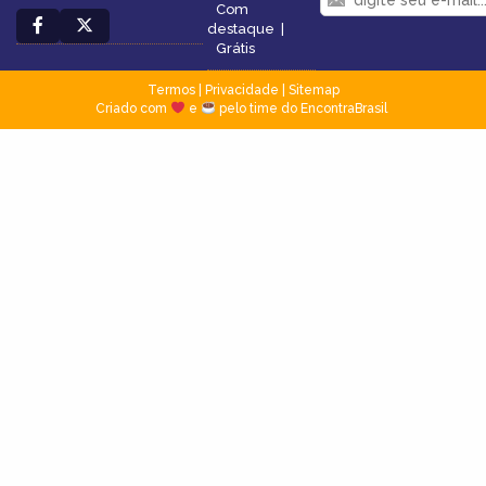
Com
destaque
|
Grátis
Termos
|
Privacidade
|
Sitemap
Criado com
e
pelo time do EncontraBrasil