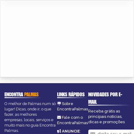
ENCONTRA
PALMAS
LINKS RÁPIDOS
NOVIDADES POR E-
MAIL
O melhor de Palmas num só
Sobre
lugar! Dicas, onde ir, o que
EncontraPalmas
Receba grátis as
fazer, as melhores
principais notícias,
Fale com o
empresas, locais, serviços e
dicas e promoções
EncontraPalmas
muito mais no guia Encontra
Palmas.
ANUNCIE
: