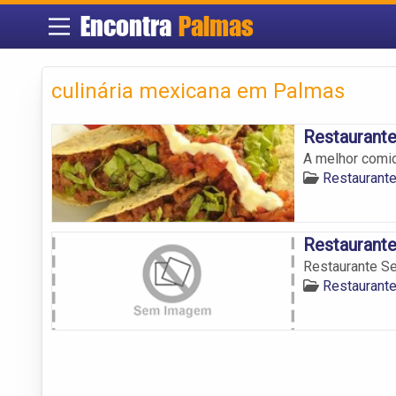
Encontra
Palmas
culinária mexicana em Palmas
Restaurant
A melhor comid
Restaurant
Restaurante
Restaurante S
Restaurant