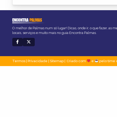
ENCONTRA
PALMAS
O melhor de Palmas num só lugar! Dicas, onde ir, o que fazer, as 
locais, serviços e muito mais no guia Encontra Palmas.
Termos
|
Privacidade
|
Sitemap
Criado com
e
pelo time 