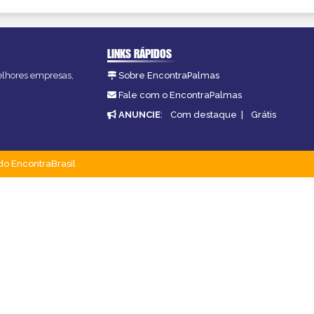
LINKS RÁPIDOS
melhores empresas,
Sobre EncontraPalmas
Fale com o EncontraPalmas
ANUNCIE
:
Com destaque
|
Grátis
do EncontraBrasil